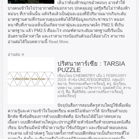
เห็นว่าท้องฟ้าขมุกขมัวหม่นๆ อาจทำให้
บางคนเข้าใจไปว่าอากาศมีหมอกจางๆ ปกคลุมอยู่ แต่รู้หรือไม่ว่าท้องฟ้า
หม่นๆ ที่เราเห็นนั้น แท้จริงแล้วเป็นฝุ่นละอองที่มีปริมาณมากเกินระดับ
มาตรฐานตามที่กรมควบคุมมลพิษได้ให้ข้อมูลแก่ประชาชนว่า หมอก
หนาทึบที่เรามองเห็นนั้นเกิดจากค่าฝุ่นละอองขนาดเล็ก PM2.5 ที่เกิน
มาตรฐาน แล้ว PM2.5 คืออะไร เกณฑ์ตามระดับมาตรฐานที่เริ่มเป็น
อันตรายมีค่าเท่าใด และเราสามารถป้องกันตัวเองได้อย่างไร สามารถ
อ่านต่อได้ในบทความนี้
Read More.
อ่านต่อ
ปริศนาทาร์เซีย : TARSIA
PUZZLE
เขียนโดย
CHEMISTRY
เมื่อ
1 FEBRUARY
2019
. หัวข้อ
UNCATEGORIZED
,
กลุ่มเป้า
หมาย
,
กิจกรรมเสริมการเรียนรู้
,
ครู
,
นักเรียน
,
บทความ
,
บทความวิชาการ
,
บุคคลทั่วไป
,
สาระ
น่ารู้
,
สื่อ
,
สื่อดิจิทัล
,
เอกสารเสริมการเรียนรู้
,
แหล่งเรียนรู้
ปัจจุบันสื่อการสอนที่ครูส่วนใหญ่ใช้เพื่อเพิ่ม
ความรู้และความเข้าใจในบทเรียน คงหนีไม่พ้นการให้ นักเรียนทำแบบ
ฝึกหัด ซึ่งข้อดีของการทำแบบฝึกหัดคือ นักเรียนได้มีโอกาสทบทวน
เนื้อหา แบบฝึกหัดส่วนใหญ่จะปรากฏที่ท้ายหัวข้อหรือท้ายบทของหนังสือ
เรียน นักเรียนมีหน้าที่นำความรู้มาใช้แก้ปัญหา และเขียนคำตอบลงบน
กระดาษ แล้วนำส่งครู ในบางครั้งการทำแบบฝึกหัดอาจเป็นกิจกรรมที่ไม่
น่าสนใจ ดังนั้น จะดีกว่าหรือไม่ถ้าครูมีกิจกรรมที่ผสมผสานการต่อจิ๊ก