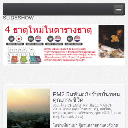
SLIDESHOW
slideshow1
PM2.5มหันตภัยร้ายบั่นทอน
คุณภาพชีวิค
เขียนโดย
CHEMISTRY
เมื่อ
11 MARCH
2019
. หัวข้อ
กลุ่มเป้าหมาย
,
ครู
,
นักเรียน
,
บทความ
,
บทความวิชาการ
,
บุคคลทั่วไป
,
สาระ
น่ารู้
,
สื่อ
,
แหล่งเรียนรู้
ในช่วงที่ผ่านมา ผู้อ่านหลายท่านคงสังเกต