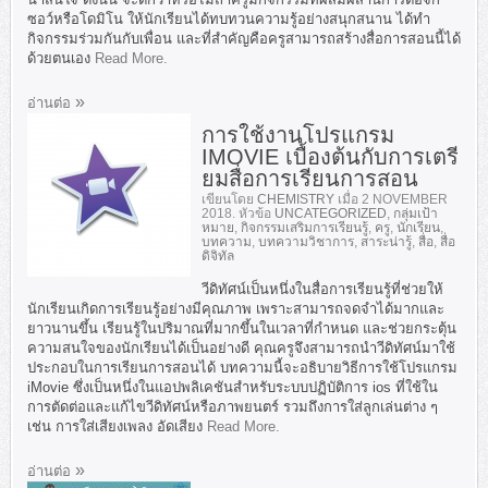
ซอว์หรือโดมิโน ให้นักเรียนได้ทบทวนความรู้อย่างสนุกสนาน ได้ทำ
กิจกรรมร่วมกันกับเพื่อน และที่สำคัญคือครูสามารถสร้างสื่อการสอนนี้ได้
ด้วยตนเอง
Read More.
อ่านต่อ
การใช้งานโปรแกรม
IMOVIE เบื้องต้นกับการเตรี
ยมสื่อการเรียนการสอน
เขียนโดย
CHEMISTRY
เมื่อ
2 NOVEMBER
2018
. หัวข้อ
UNCATEGORIZED
,
กลุ่มเป้า
หมาย
,
กิจกรรมเสริมการเรียนรู้
,
ครู
,
นักเรียน
,
บทความ
,
บทความวิชาการ
,
สาระน่ารู้
,
สื่อ
,
สื่อ
ดิจิทัล
วีดิทัศน์เป็นหนึ่งในสื่อการเรียนรู้ที่ช่วยให้
นักเรียนเกิดการเรียนรู้อย่างมีคุณภาพ เพราะสามารถจดจำได้มากและ
ยาวนานขึ้น เรียนรู้ในปริมาณที่มากขึ้นในเวลาที่กำหนด และช่วยกระตุ้น
ความสนใจของนักเรียนได้เป็นอย่างดี คุณครูจึงสามารถนำวีดิทัศน์มาใช้
ประกอบในการเรียนการสอนได้ บทความนี้จะอธิบายวิธีการใช้โปรแกรม
iMovie ซึ่งเป็นหนึ่งในแอปพลิเคชันสำหรับระบบปฏิบัติการ ios ที่ใช้ใน
การตัดต่อและแก้ไขวีดิทัศน์หรือภาพยนตร์ รวมถึงการใส่ลูกเล่นต่าง ๆ
เช่น การใส่เสียงเพลง อัดเสียง
Read More.
อ่านต่อ