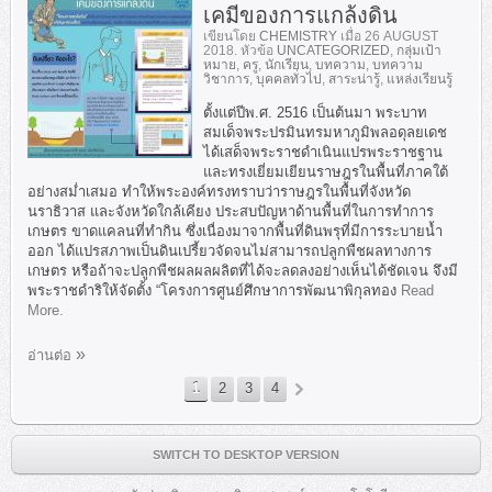
เคมีของการแกล้งดิน
เขียนโดย
CHEMISTRY
เมื่อ
26 AUGUST
2018
. หัวข้อ
UNCATEGORIZED
,
กลุ่มเป้า
หมาย
,
ครู
,
นักเรียน
,
บทความ
,
บทความ
วิชาการ
,
บุคคลทั่วไป
,
สาระน่ารู้
,
แหล่งเรียนรู้
ตั้งแต่ปีพ.ศ. 2516 เป็นต้นมา พระบาท
สมเด็จพระปรมินทรมหาภูมิพลอดุลยเดช
ได้เสด็จพระราชดำเนินแปรพระราชฐาน
และทรงเยี่ยมเยียนราษฎรในพื้นที่ภาคใต้
อย่างสม่ำเสมอ ทำให้พระองค์ทรงทราบว่าราษฎรในพื้นที่จังหวัด
นราธิวาส และจังหวัดใกล้เคียง ประสบปัญหาด้านพื้นที่ในการทำการ
เกษตร ขาดแคลนที่ทำกิน ซึ่งเนื่องมาจากพื้นที่ดินพรุที่มีการระบายน้ำ
ออก ได้แปรสภาพเป็นดินเปรี้ยวจัดจนไม่สามารถปลูกพืชผลทางการ
เกษตร หรือถ้าจะปลูกพืชผลผลผลิตที่ได้จะลดลงอย่างเห็นได้ชัดเจน จึงมี
พระราชดำริให้จัดตั้ง “โครงการศูนย์ศึกษาการพัฒนาพิกุลทอง
Read
More.
อ่านต่อ
1
2
3
4
»
SWITCH TO DESKTOP VERSION