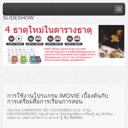
SLIDESHOW
slideshow1
การใช้งานโปรแกรม IMOVIE เบื้องต้นกับ
การเตรียมสื่อการเรียนการสอน
เขียนโดย
CHEMISTRY
เมื่อ
2 NOVEMBER 2018
. หัวข้อ
UNCATEGORIZED
,
กลุ่มเป้าหมาย
,
กิจกรรมเสริมการเรียนรู้
,
ครู
,
นักเรียน
,
บทความ
,
บทความวิชาการ
,
สาระน่ารู้
,
สื่อ
,
สื่อดิจิทัล