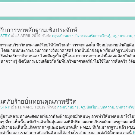
ับการหาหลักฐานเชิงประจักษ์
ISTRY
เมื่อ
3 APRIL 2019
. หัวข้อ
กลุ่มเป้าหมาย
,
กิจกรรมเสริมการเรียนรู้
,
ครู
,
บทความ
,
การสอนวิชาวิทยาศาสตร์โดยให้นักเรียนทำการทดลองนั้น มีจุดมุ่งหมายสำคัญคือ 
์ โดยผ่านทักษะกระบวนการทางวิทยาศาสตร์ จากนั้นนำข้อมูล หรือหลักฐานเชิงประจั
้หรือคำอธิบายด้วยตนเอง โดยมีครูเป็น ผู้ชี้แนะ กระบวนการเหล่านี้สอดคล้องก
าความรู้ ซึ่งเป็นกระบวนเดียวกันกับที่นักวิทยาศาสตร์นำไปใช้ในการค้นคว้า วิจั
ตภัยร้ายบั่นทอนคุณภาพชีวิค
ISTRY
เมื่อ
11 MARCH 2019
. หัวข้อ
กลุ่มเป้าหมาย
,
ครู
,
นักเรียน
,
บทความ
,
บทความวิช
า ผู้อ่านหลายท่านคงสังเกตเห็นว่าท้องฟ้าขมุกขมัวหม่นๆ อาจทำให้บางคนเข้าใจไปว
ม่นๆ ที่เราเห็นนั้น แท้จริงแล้วเป็นฝุ่นละอองที่มีปริมาณมากเกินระดับมาตรฐานตา
ที่เรามองเห็นนั้นเกิดจากค่าฝุ่นละอองขนาดเล็ก PM2.5 ที่เกินมาตรฐาน แล้ว PM
่าเท่าใด และเราสามารถป้องกันตัวเองได้อย่างไร สามารถอ่านต่อได้ในบทความนี้
R