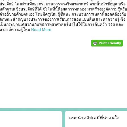
ประจักษ์ โดยผ่านทักษะกระบวนการทางวิทยาศาสตร์ จากนั้นนำข้อมูล หรือ
หลักฐานเชิงประจักษ์ที่ได้ ซึ่งในที่นี้คือผลการทดลอง มาสร้างองค์ความรู้หรือ
คำอธิบายด้วยตนเอง โดยมีครูเป็น ผู้ชี้แนะ กระบวนการเหล่านี้สอดคล้องกับ
ลักษณะสำคัญบางประการของการเรียนการสอนแบบสืบเสาะหาความรู้ ซึ่ง
เป็นกระบวนเดียวกันกับที่นักวิทยาศาสตร์นำไปใช้ในการค้นคว้า วิจัย และ
หาองค์ความรู้ใหม่
Read More.
s/stories/4EDU_2560-
q8MzelPXE4zlQmgmySbysCFHTpFcU-
tEnqSTe_JMLt24cryOJwOiZsCbezobyd1D1k#p=1
แนะนำคลิปเคมีที่น่าสนใจ