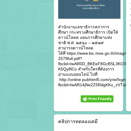
สำนักงานเลขาธิการสภาการ
ศึกษา กระทรวงศึกษาธิการ เปิดให้
ดาวน์โหลด แผนการศึกษาแห่ง
ชาติ พ.ศ. ๒๕๖๐ – ๒๕๗๙
สามารถดาวน์โหลด
ได้ที่ https://www.bic.moe.go.th/image
2579full.pdf?
fbclid=IwAR0D_BKEeF8GcBSL3KO3X
K5Qy8lCo สำหรับใครที่ต้องการ
อ่านแบบออนไลน์ ไปที่
http://online.pubhtml5.com/yrie/fxgm/?
fbclid=IwAR14jNe2Z5RdgKKu_zVTq8I
คลิปการทดลองเคมี