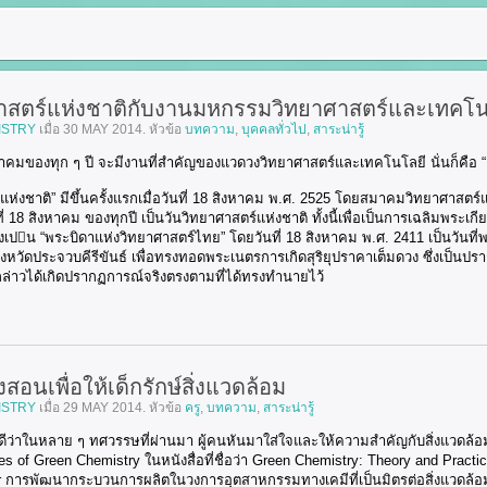
ศาสตร์แห่งชาติกับงานมหกรรมวิทยาศาสตร์และเทคโน
ISTRY
เมื่อ
30 MAY 2014
. หัวข้อ
บทความ
,
บุคคลทั่วไป
,
สาระน่ารู้
งหาคมของทุก ๆ ปี จะมีงานที่สำคัญของแวดวงวิทยาศาสตร์และเทคโนโลยี นั่นก็คือ “
์แห่งชาติ” มีขึ้นครั้งแรกเมื่อวันที่ 18 สิงหาคม พ.ศ. 2525 โดยสมาคมวิทยาศาส
ที่ 18 สิงหาคม ของทุกปี เป็นวันวิทยาศาสตร์แห่งชาติ ทั้งนี้เพื่อเป็นการเฉลิมพระเ
ทรงเปน “พระบิดาแห่งวิทยาศาสตร์ไทย” โดยวันที่ 18 สิงหาคม พ.ศ. 2411 เป็นวันที
งหวัดประจวบคีรีขันธ์ เพื่อทรงทอดพระเนตรการเกิดสุริยุปราคาเต็มดวง ซึ่งเป็
ดังกล่าวได้เกิดปรากฏการณ์จริงตรงตามที่ได้ทรงทำนายไว้
งสอนเพื่อให้เด็กรักษ์สิ่งแวดล้อม
ISTRY
เมื่อ
29 MAY 2014
. หัวข้อ
ครู
,
บทความ
,
สาระน่ารู้
นดีว่าในหลาย ๆ ทศวรรษที่ผ่านมา ผู้คนหันมาใส่ใจและให้ความสำคัญกับสิ่งแวดล้อมกั
es of Green Chemistry ในหนังสื่อที่ชื่อว่า Green Chemistry: Theory and Pract
 การพัฒนากระบวนการผลิตในวงการอุตสาหกรรมทางเคมีที่เป็นมิตรต่อสิ่งแวดล้อมได้