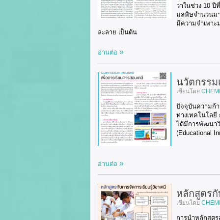
ว่าในช่วง 10 ป
มลพิษจำนวนมากม
มีความจำเพาะมาก
ละลาย เป็นต้น
อ่านต่อ
นวัตกรรมเ
เขียนโดย
CHEM
ปัจจุบันความก้
ทางเทคโนโลยี ก
ได้มีการพัฒนาว
(Educational In
อ่านต่อ
หลักสูตรกั
เขียนโดย
CHEM
การนำหลักสูตรสู