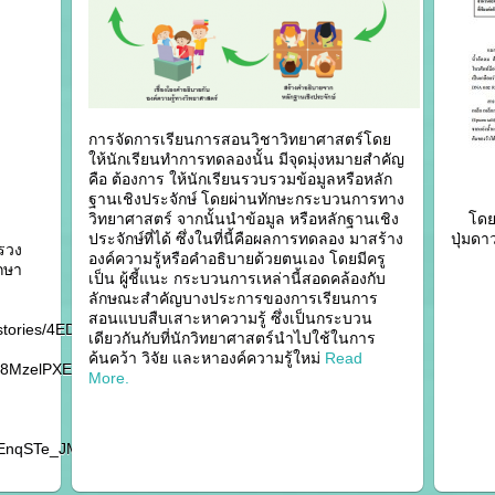
การจัดการเรียนการสอนวิชาวิทยาศาสตร์โดย
ให้นักเรียนทำการทดลองนั้น มีจุดมุ่งหมายสำคัญ
คือ ต้องการ ให้นักเรียนรวบรวมข้อมูลหรือหลัก
ฐานเชิงประจักษ์ โดยผ่านทักษะกระบวนการทาง
วิทยาศาสตร์ จากนั้นนำข้อมูล หรือหลักฐานเชิง
โดยส
ประจักษ์ที่ได้ ซึ่งในที่นี้คือผลการทดลอง มาสร้าง
ปุ่มดา
รวง
องค์ความรู้หรือคำอธิบายด้วยตนเอง โดยมีครู
กษา
เป็น ผู้ชี้แนะ กระบวนการเหล่านี้สอดคล้องกับ
ลักษณะสำคัญบางประการของการเรียนการ
สอนแบบสืบเสาะหาความรู้ ซึ่งเป็นกระบวน
s/stories/4EDU_2560-
เดียวกันกับที่นักวิทยาศาสตร์นำไปใช้ในการ
ค้นคว้า วิจัย และหาองค์ความรู้ใหม่
Read
q8MzelPXE4zlQmgmySbysCFHTpFcU-
More.
tEnqSTe_JMLt24cryOJwOiZsCbezobyd1D1k#p=1