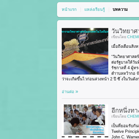
หน้าแรก
แหล่งเรียนรู้
บทความ
วันวิทยา
เขียนโดย
CHEM
เมื่อถึงเดือนสิ
“วันวิทยาศาสตร
ต่อรัฐบาลให้วัน
รัชกาลที่ 4 ผู้
ตำาบลหว้ากอ จั
ว่าจะเกิดขึ้นไวก่อนล่วงหน้า 2 ปี ซึ ่งในวัน
อ่านต่อ
อีกหนึ่งทา
เขียนโดย
CHEM
เป็นที่ยอมรับกั
Twelve Principl
John C. Warner