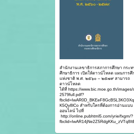
สำนักงานเลขาธิการสภาการศึกษา กระท
ศึกษาธิการ เปิดให้ดาวน์โหลด แผนการศึ
แห่งชาติ พ.ศ. ๒๕๖๐ – ๒๕๗๙ สามารถ
ดาวน์โหลด
ได้ที่ https://www.bic.moe.go.th/image
2579full.pdf?
fbclid=IwAR0D_BKEeF8GcBSL3KO3X
K5Qy8lCo สำหรับใครที่ต้องการอ่านแบบ
ออนไลน์ ไปที่
http://online.pubhtml5.com/yrie/fxgm/?
fbclid=IwAR14jNe2Z5RdgKKu_zVTq8I