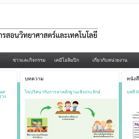
ข่าวและกิจกรรม
เคมีโอลิมปิก
เกี่ยวกับหน่วยงาน
บทความ
หนัง
๕๗๙
ไขปริศนากับการหาหลักฐานเชิงประจักษ์
บทที่ 
รวง