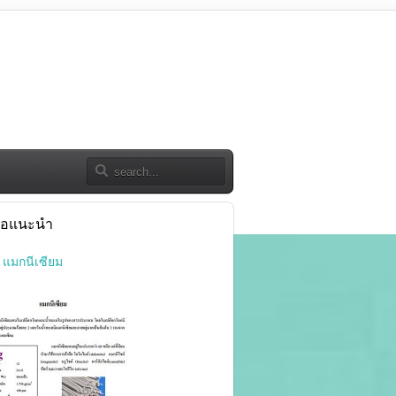
สือแนะนำ
8 แมกนีเซียม